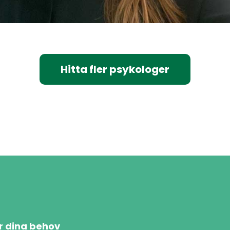
Hitta fler psykologer
ör dina behov