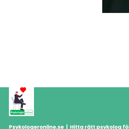
Psykologeronline.se |
Hitta rätt psykolog f