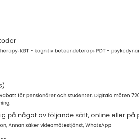
toder
rapy, KBT - kognitiv beteendeterapi, PDT - psykodynami
s)
Rabatt för pensionärer och studenter. Digitala möten 720:
ning.
på något av följande sätt, online eller på p
fon, Annan säker videomötestjänst, WhatsApp