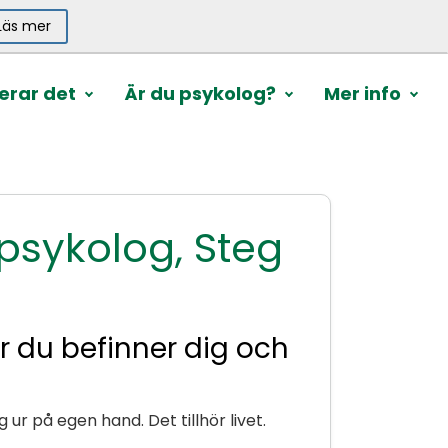
Läs mer
erar det
Är du psykolog?
Mer info
tpsykolog, Steg
ar du befinner dig och
 ur på egen hand. Det tillhör livet.