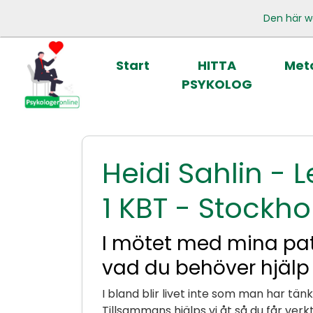
Den här w
Start
HITTA
Meto
PSYKOLOG
Heidi Sahlin - 
1 KBT - Stockh
I mötet med mina patie
vad du behöver hjälp
I bland blir livet inte som man har tänk
Tillsammans hjälps vi åt så du får verkt