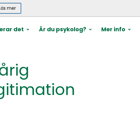
Läs mer
erar det
Är du psykolog?
Mer info
årig
gitimation