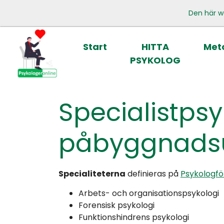
Den här w
Start
HITTA
Meto
PSYKOLOG
Specialistps
påbyggnadsut
Specialiteterna
definieras på
Psykologf
Arbets- och organisationspsykologi
Forensisk psykologi
Funktionshindrens psykologi